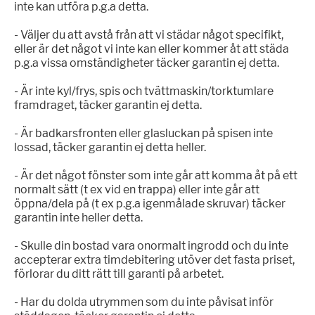
inte kan utföra p.g.a detta.
- Väljer du att avstå från att vi städar något specifikt,
eller är det något vi inte kan eller kommer åt att städa
p.g.a vissa omständigheter täcker garantin ej detta.
- Är inte kyl/frys, spis och tvättmaskin/torktumlare
framdraget, täcker garantin ej detta.
- Är badkarsfronten eller glasluckan på spisen inte
lossad, täcker garantin ej detta heller.
- Är det något fönster som inte går att komma åt på ett
normalt sätt (t ex vid en trappa) eller inte går att
öppna/dela på (t ex p.g.a igenmålade skruvar) täcker
garantin inte heller detta.
- Skulle din bostad vara onormalt ingrodd och du inte
accepterar extra timdebitering utöver det fasta priset,
förlorar du ditt rätt till garanti på arbetet.
- Har du dolda utrymmen som du inte påvisat inför