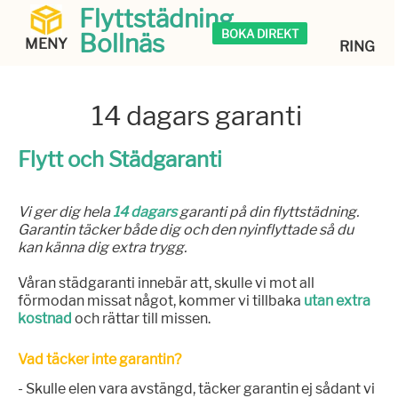
Flyttstädning
BOKA DIREKT
Bollnäs
MENY
RING
14 dagars garanti
Flytt och Städgaranti
Vi ger dig hela
14 dagars
garanti på din flyttstädning.
Garantin täcker både dig och den nyinflyttade så du
kan känna dig extra trygg.
Våran städgaranti innebär att, skulle vi mot all
förmodan missat något, kommer vi tillbaka
utan extra
kostnad
och rättar till missen.
Vad täcker inte garantin?
- Skulle elen vara avstängd, täcker garantin ej sådant vi